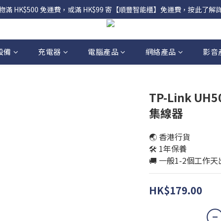
物滿 HK$500 免運費，或滿 HK$99 寄【順豐智能櫃】免運費，按此了解
設備
充電器
電腦產品
網絡產品
影音
TP-Link UH50
集線器
🌏 香港行貨
🛠️ 1年保養
🚚 一般1-2個工作
HK$179.00