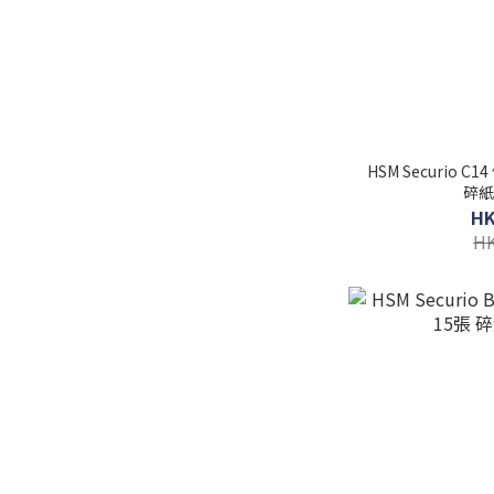
HSM Securio C14
碎紙
HK
HK