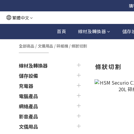
購
繁體中文
首頁
線材及轉換器
儲存
全部商品
/
文儀用品
/
碎紙機
/
條狀切割
線材及轉換器
條狀切割
儲存設備
充電器
電腦產品
網絡產品
影音產品
文儀用品