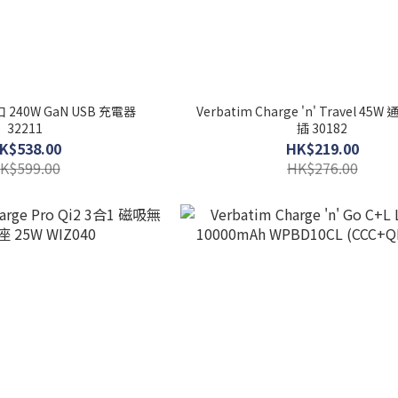
端口 240W GaN USB 充電器
Verbatim Charge 'n' Travel 4
32211
插 30182
K$538.00
HK$219.00
K$599.00
HK$276.00