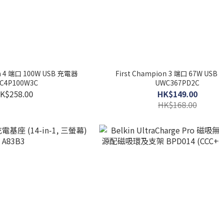
on 4 端口 100W USB 充電器
First Champion 3 端口 67W U
C4P100W3C
UWC367PD2C
K$258.00
HK$149.00
HK$168.00