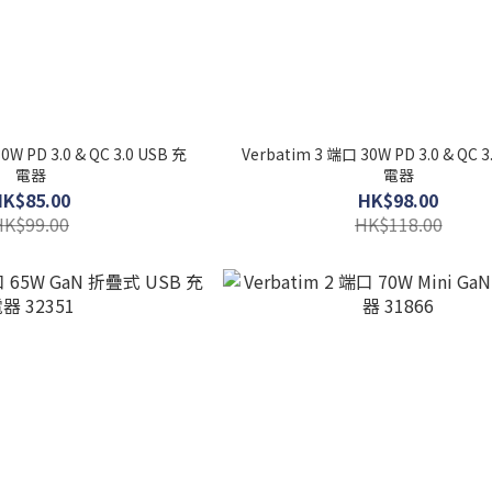
0W PD 3.0 & QC 3.0 USB 充
Verbatim 3 端口 30W PD 3.0 & QC 3
電器
電器
HK$85.00
HK$98.00
HK$99.00
HK$118.00