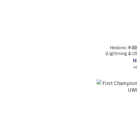
Hedonic 半
(Lightning & 
H
H