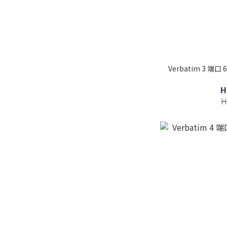
Verbatim 3 端口
H
H