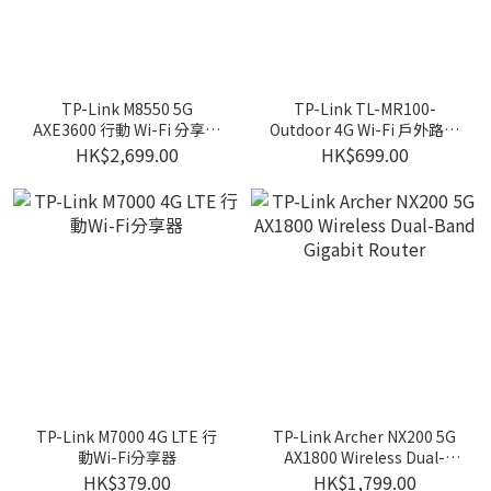
TP-Link M8550 5G
TP-Link TL-MR100-
AXE3600 行動 Wi-Fi 分享器
Outdoor 4G Wi-Fi 戶外路由
(Wi-Fi蛋)
器
HK$2,699.00
HK$699.00
TP-Link M7000 4G LTE 行
TP-Link Archer NX200 5G
動Wi-Fi分享器
AX1800 Wireless Dual-
Band Gigabit Router
HK$379.00
HK$1,799.00