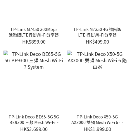
TP-Link M7450 300Mbps
TP-Link M7350 4G 進階版
進階版LTE行動Wi-Fi分享器
LTE 行動Wi-Fi分享器
HK$899.00
HK$499.00
TP-Link Deco BE65-5G 5G
TP-Link Deco X50-5G
BE9300 三頻 Mesh Wi-Fi 7
AX3000 雙頻 Mesh WiFi 6 路
System
由器
HK$3,699.00
HK$1,999.00