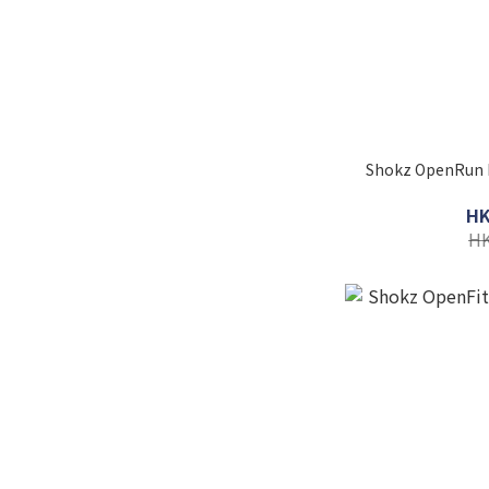
Shokz OpenRu
HK
HK