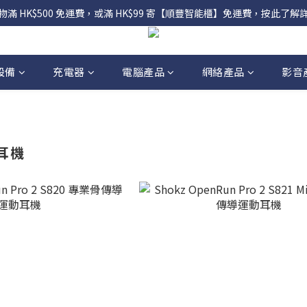
物滿 HK$500 免運費，或滿 HK$99 寄【順豐智能櫃】免運費，按此了解
設備
充電器
電腦產品
網絡產品
影音
動耳機