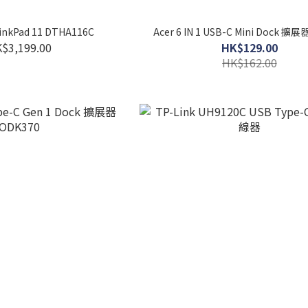
nkPad 11 DTHA116C
Acer 6 IN 1 USB-C Mini Dock 擴展
$3,199.00
HK$129.00
HK$162.00