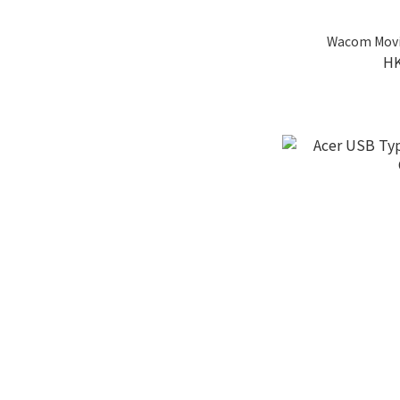
Wacom Movi
HK