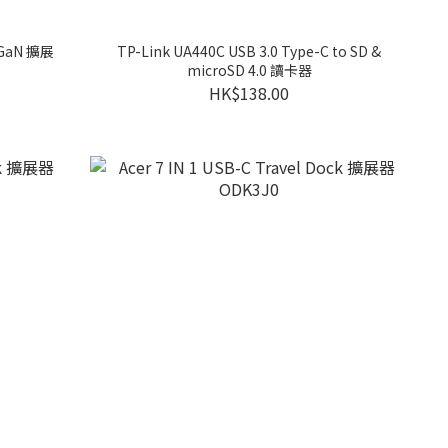
 GaN 擴展
TP-Link UA440C USB 3.0 Type-C to SD &
microSD 4.0 讀卡器
HK$138.00