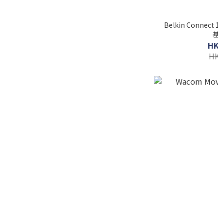
Belkin Conne
基
HK
HK