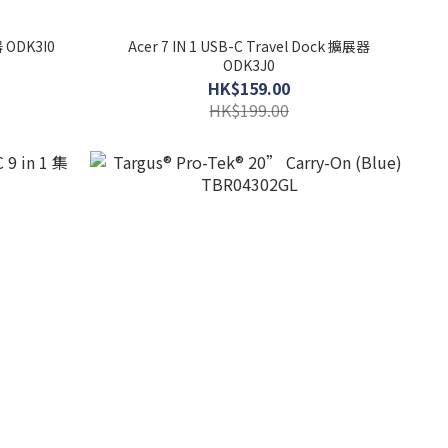
器 ODK3I0
Acer 7 IN 1 USB-C Travel Dock 擴展器
ODK3J0
HK$159.00
HK$199.00