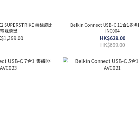
O X2 SUPERSTRIKE 無線類比
Belkin Connect USB-C 11合1
電競滑鼠
INC004
$1,399.00
HK$629.00
HK$699.00