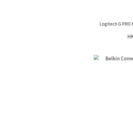
Logitech G PR
HK