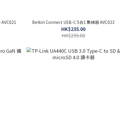
 AVC021
Belkin Connect USB-C 5合1 集線器 AVC022
HK$235.00
HK$259.00