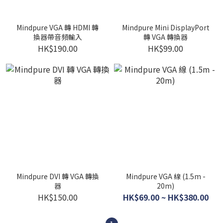
Mindpure VGA 轉 HDMI 轉
Mindpure Mini DisplayPort
換器帶音頻輸入
轉 VGA 轉換器
HK$190.00
HK$99.00
Mindpure DVI 轉 VGA 轉換
Mindpure VGA 線 (1.5m -
器
20m)
HK$150.00
HK$69.00 ~ HK$380.00