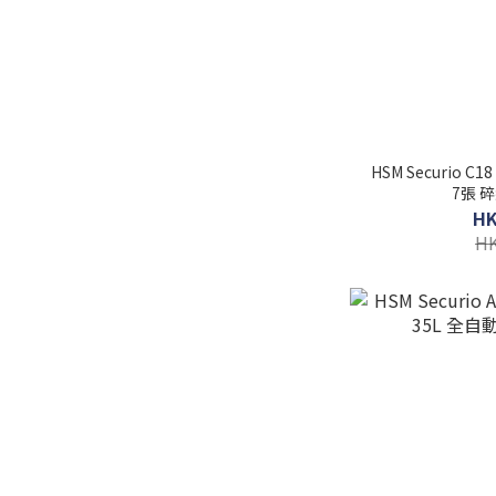
HSM Securio C1
7張 
HK
HK