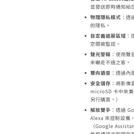
並發送即時通知給
物理隱私模式
：透
的隱私。
自定義遮蔽區域
：
空間被監控。
聲光警報
：使用聲
來嚇走不速之客。
雙向語音
：透過內
安全儲存
：將影像直
microSD 卡中來
另行購買。）
解放雙手
：透過 Goo
Alexa 來控制
（Google Assist