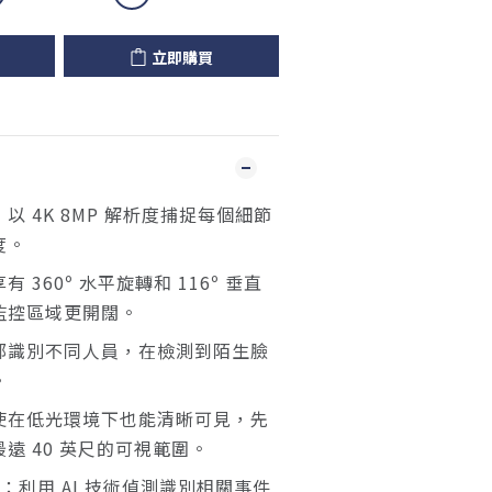
立即購買
：以 4K 8MP 解析度捕捉每個細節
度。
有 360º 水平旋轉和 116º 垂直
監控區域更開闊。
部識別不同人員，在檢測到陌生臉
。
使在低光環境下也能清晰可見，先
遠 40 英尺的可視範圍。
：利用 AI 技術偵測識別相關事件