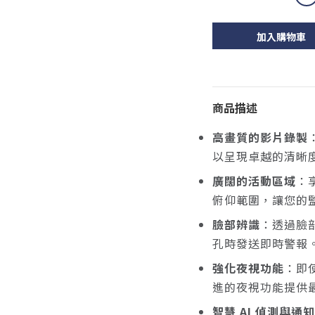
加入購物車
商品描述
高畫質的影片錄製
以呈現卓越的清晰
廣闊的活動區域
：享
俯仰範圍，讓您的
臉部辨識
：透過臉
孔時發送即時警報
強化夜視功能
：即
進的夜視功能提供最
智慧 AI 偵測與通知