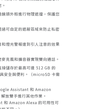
您。
過鏡頭外殼進行物理遮擋，保護您
透過可自定的遮蔽區域來防止私密
音和燈光警報達到引人注意的效果
建麥克風和擴音器實現雙向通話。
接儲存於最高可達 512 GB 的
兼具安全與便利。（microSD 卡需
gle Assistant 和 Amazon
設備，解放雙手進行其他作業。
ant 和 Amazon Alexa 的可用性可