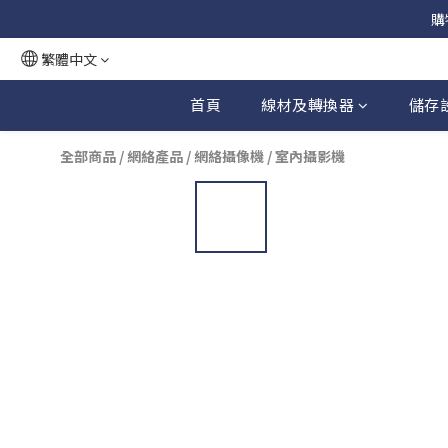
購
繁體中文
首頁
線材及轉換器
儲存
全部商品
/
網絡產品
/
網絡攝像機
/
室內攝影機