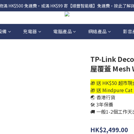
物滿 HK$500 免運費，或滿 HK$99 寄【順豐智能櫃】免運費，按此了解
設備
充電器
電腦產品
網絡產品
影音
TP-Link Dec
屋覆蓋 Mesh W
🎁 送 HK$50 超
🎁 送 Mindpure C
🌏 香港行貨
🛠️ 3年保養
🚚 一般1-2個工作
HK$2,499.00