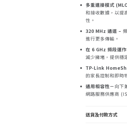
多重連接模式 (ML
和接收數據，以提
性。
320 MHz 通道
–
進行更多傳輸。
在 6 GHz 頻段運作
減少擁堵，提供穩
TP-Link HomeShi
的家長控制和即時
通用相容性－
向下兼
網路服務供應商 (I
送貨及付款方式