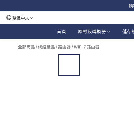
購
繁體中文
首頁
線材及轉換器
儲存
全部商品
/
網絡產品
/
路由器
/
WiFi 7 路由器