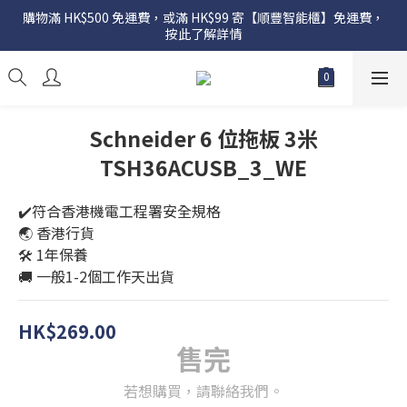
購物滿 HK$500 免運費，或滿 HK$99 寄【順豐智能櫃】免運費，
按此了解詳情
Schneider 6 位拖板 3米
TSH36ACUSB_3_WE
✔️符合香港機電工程署安全規格
🌏 香港行貨
🛠️ 1年保養
🚚 一般1-2個工作天出貨
HK$269.00
售完
若想購買，請聯絡我們。