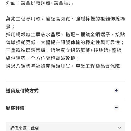
介面：鍍金屏蔽銅殼+鍍金插片
萬兆工程專用款，適配高頻寬、強烈幹擾的複雜佈線場
景；
採用銅殼鍍金屏蔽水晶頭，搭配三插鍍金銅端子，接點
傳導損耗更低，大幅提升訊號傳輸的穩定性與可靠性；
三重遞進屏蔽架構：線對獨立鋁箔屏蔽+接地線+整線
總包鋁箔，全方位隔絕電磁幹擾；
通過八類標準福祿克頻道測試，專業工程級品質保障
送貨及付款方式
顧客評價