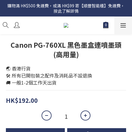
購物滿 HK$500 免運費，或滿 HK$99 寄【順豐智能櫃】免運費，
按此了解詳情
Canon PG-760XL 黑色墨盒連噴墨頭
(高用量)
🌏 香港行貨
🛠️ 所有已開包裝之配件及消耗品不設退換
🚚 一般1-2個工作天出貨
HK$192.00