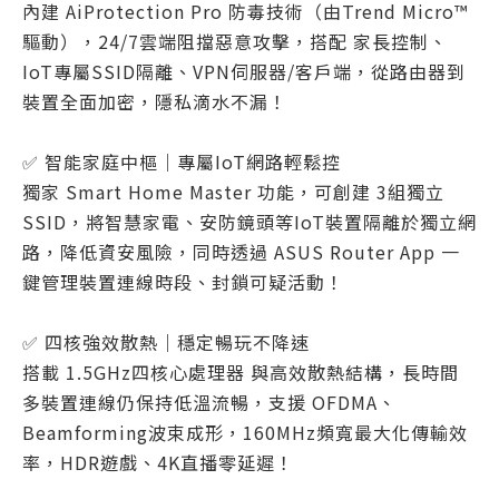
內建 AiProtection Pro 防毒技術（由Trend Micro™
驅動），24/7雲端阻擋惡意攻擊，搭配 家長控制、
IoT專屬SSID隔離、VPN伺服器/客戶端，從路由器到
裝置全面加密，隱私滴水不漏！
✅ 智能家庭中樞｜專屬IoT網路輕鬆控
獨家 Smart Home Master 功能，可創建 3組獨立
SSID，將智慧家電、安防鏡頭等IoT裝置隔離於獨立網
路，降低資安風險，同時透過 ASUS Router App 一
鍵管理裝置連線時段、封鎖可疑活動！
✅ 四核強效散熱｜穩定暢玩不降速
搭載 1.5GHz四核心處理器 與高效散熱結構，長時間
多裝置連線仍保持低溫流暢，支援 OFDMA、
Beamforming波束成形，160MHz頻寬最大化傳輸效
率，HDR遊戲、4K直播零延遲！