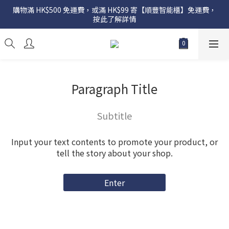
購物滿 HK$500 免運費，或滿 HK$99 寄【順豐智能櫃】免運費，
按此了解詳情
Paragraph Title
Subtitle
Input your text contents to promote your product, or
tell the story about your shop.
Enter