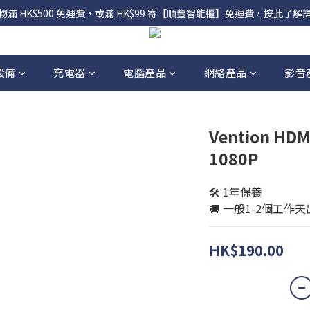
物滿 HK$500 免運費，或滿 HK$99 寄【順豐智能櫃】免運費，按此了解
設備
充電器
電腦產品
網絡產品
影音
Vention HDM
1080P
🛠️ 1年保養
🚚 一般1-2個工作
HK$190.00