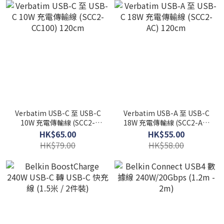
Verbatim USB-C 至 USB-C
Verbatim USB-A 至 USB-C
10W 充電傳輸線 (SCC2-
18W 充電傳輸線 (SCC2-AC)
CC100) 120cm
120cm
HK$65.00
HK$55.00
HK$79.00
HK$58.00