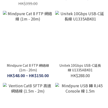
HK$399.00
Mindpure Cat 8 FTP 網絡線
Unitek 10Gbps USB-C延長
(1m - 20m)
線 U1335ABK01
HK$48.00 ~ HK$150.00
HK$288.00