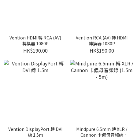
Vention HDMI 轉 RCA (AV)
Vention RCA (AV) 轉 HDMI
轉換器 1080P
轉換器 1080P
HK$190.00
HK$190.00
Vention DisplayPort 轉 DVI
Mindpure 6.5mm 轉 XLR /
線 1.5m
Cannon 卡儂母音頻線