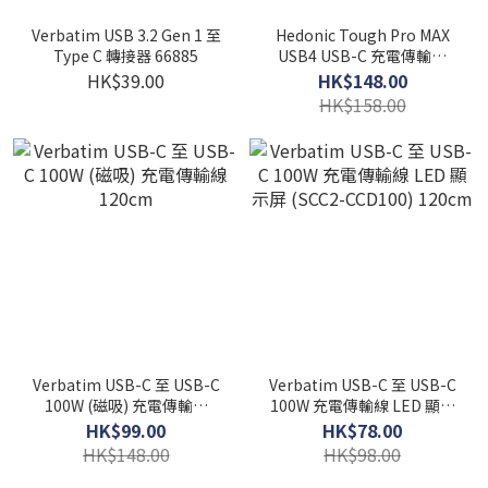
Verbatim USB 3.2 Gen 1 至
Hedonic Tough Pro MAX
Type C 轉接器 66885
USB4 USB-C 充電傳輸線
240W 200cm
HK$39.00
HK$148.00
HK$158.00
Verbatim USB-C 至 USB-C
Verbatim USB-C 至 USB-C
100W (磁吸) 充電傳輸線
100W 充電傳輸線 LED 顯示
120cm
屏 (SCC2-CCD100) 120cm
HK$99.00
HK$78.00
HK$148.00
HK$98.00