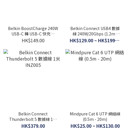
Belkin BoostCharge 240W
Belkin Connect USB4 數據
USB-C 轉 USB-C 快充線
線 240W/20Gbps (1.2m -
(1.5米 / 2件裝)
2m)
HK$149.00
HK$129.00 ~ HK$199.00
Belkin Connect
Mindpure Cat 6 UTP 網絡線
Thunderbolt 5 數據線 1米
(0.5m - 20m)
INZ005
HK$379.00
HK$25.00 ~ HK$130.00