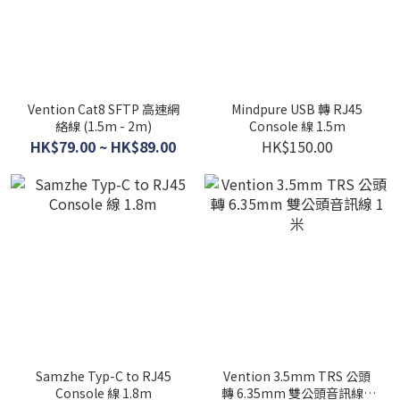
Vention Cat8 SFTP 高速網
Mindpure USB 轉 RJ45
絡線 (1.5m - 2m)
Console 線 1.5m
HK$79.00 ~ HK$89.00
HK$150.00
Samzhe Typ-C to RJ45
Vention 3.5mm TRS 公頭
Console 線 1.8m
轉 6.35mm 雙公頭音訊線 1