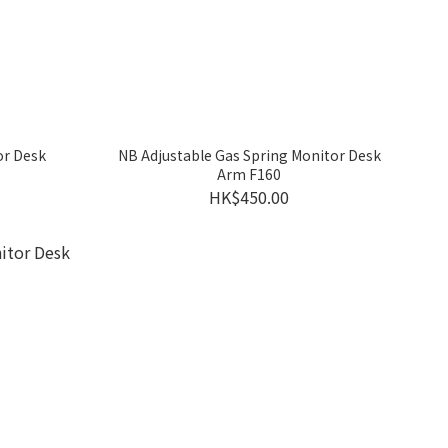
or Desk
NB Adjustable Gas Spring Monitor Desk
Arm F160
HK$450.00