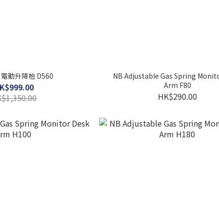
ck 電動升降枱 D560
NB Adjustable Gas Spring Monit
Arm F80
K$999.00
HK$290.00
$1,350.00