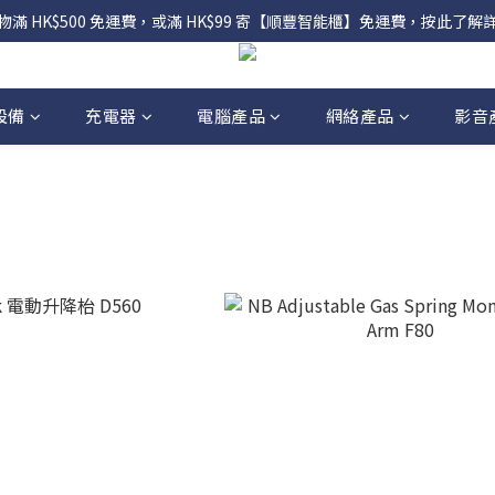
物滿 HK$500 免運費，或滿 HK$99 寄【順豐智能櫃】免運費，按此了解
設備
充電器
電腦產品
網絡產品
影音