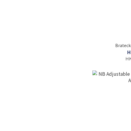
Brate
H
HK