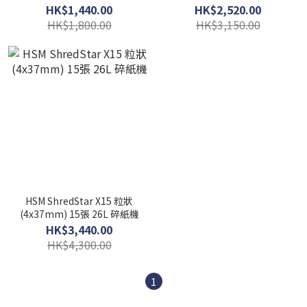
機
HK$1,440.00
HK$2,520.00
HK$1,800.00
HK$3,150.00
HSM ShredStar X15 粒狀
(4x37mm) 15張 26L 碎紙機
HK$3,440.00
HK$4,300.00
1