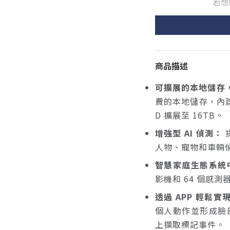
若想
商品描述
可擴展的本地儲存
費的本地儲存，內建 
D 擴展至 16TB。
增強型 AI 偵測：
人物、寵物和車輛偵
智慧家庭生態系統
影機和 64 個感
透過 APP 輕鬆
個人動作並形成臉部
上擷取標記事件。