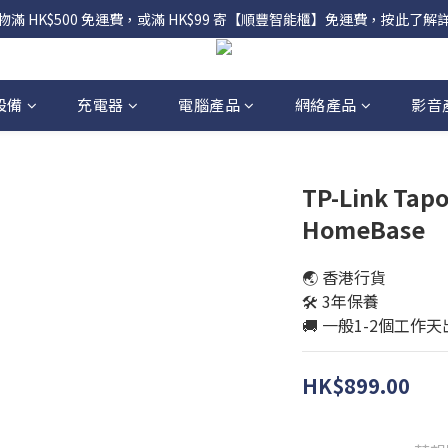
物滿 HK$500 免運費，或滿 HK$99 寄【順豐智能櫃】免運費，按此了解
設備
充電器
電腦產品
網絡產品
影音
TP-Link Tap
HomeBase
🌏 香港行貨
🛠️ 3年保養
🚚 一般1-2個工作
HK$899.00