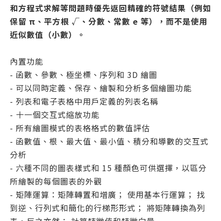
和方程式求解等問題時優先返回精確的符號結果（例如
保留 π、平方根 √、分數、常數 e 等），而不是使用
近似數值（小數）。
內置功能
- 函數、參數、極坐標、序列和 3D 繪圖
- 可以同時定義、保存、繪製和分析多個繪圖功能
- 列表和電子表格中用戶定義的列表名稱
- 十一個交互式縮放功能
- 所有繪圖模式的表格格式的數值評估
- 函數值、根、最大值、最小值、積分和導數的交互式
分析
- 六種不同的圖表樣式和 15 種顏色可供選擇，以區分
所繪製的每個圖表的外觀
- 矩陣運算：矩陣轉置和增廣； 使用基本行運算； 找
到逆、行列式和簡化的行梯形形式； 將矩陣轉換為列