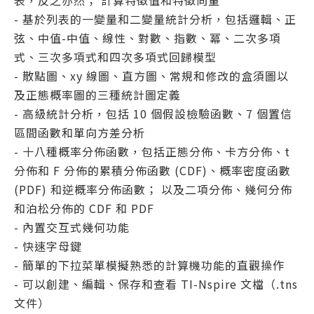
表，反之亦然； 計算特徵值和特徵向量
- 基於列表的一變量和二變量統計分析，包括邏輯、正
弦、中值-中值、線性、對數、指數、冪、二次多項
式、三次多項式和四次多項式回歸模型
- 散點圖、xy 線圖、直方圖、常規和修改的盒須圖以
及正態概率圖的三種統計圖定義
- 高級統計分析，包括 10 個假設檢驗函數、7 個置信
區間函數和單向方差分析
- 十八種概率分佈函數，包括正態分佈、卡方分佈、t
分佈和 F 分佈的累積分佈函數 (CDF)、概率密度函數
(PDF) 和逆概率分佈函數； 以及二項分佈、幾何分佈
和泊松分佈的 CDF 和 PDF
- 內置交互式幾何功能
- 快速字母鍵
- 簡單的下拉菜單模擬熟悉的計算機功能的直觀操作
- 可以創建、編輯、保存和查看 TI-Nspire 文檔（.tns
文件）