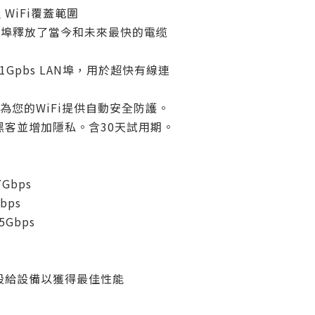
 WiFi覆蓋範圍
際網路埠釋放了當今和未來最快的電缆
3個1Gpbs LAN埠，用於超快有線連
rmor為您的WiFi提供自動安全防護。
黑客並增加隱私。含30天試用期。
7Gbps
Gbps
.5Gbps
段給設備以獲得最佳性能