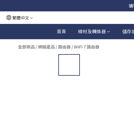
購
繁體中文
首頁
線材及轉換器
儲存
全部商品
/
網絡產品
/
路由器
/
WiFi 7 路由器