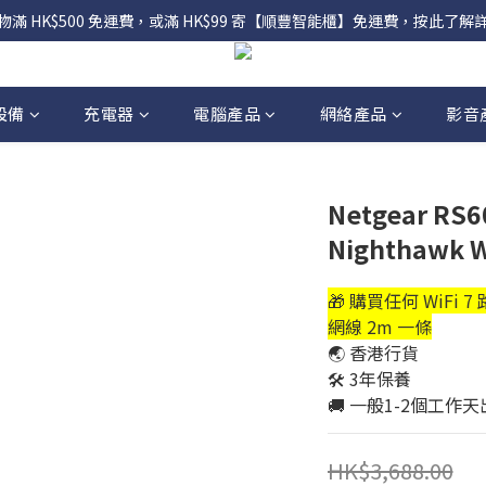
物滿 HK$500 免運費，或滿 HK$99 寄【順豐智能櫃】免運費，按此了解
設備
充電器
電腦產品
網絡產品
影音
Netgear RS
Nighthawk 
🎁 購買任何 WiFi 7
網線 2m 一條
🌏 香港行貨
🛠️ 3年保養
🚚 一般1-2個工作
HK$3,688.00