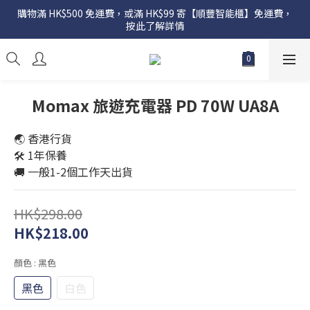
購物滿 HK$500 免運費，或滿 HK$99 寄【順豐智能櫃】免運費，
按此了解詳情
Momax 旅遊充電器 PD 70W UA8A
🌏 香港行貨
🛠️ 1年保養
🚚 一般1-2個工作天出貨
HK$298.00
HK$218.00
顏色
: 黑色
黑色
白色