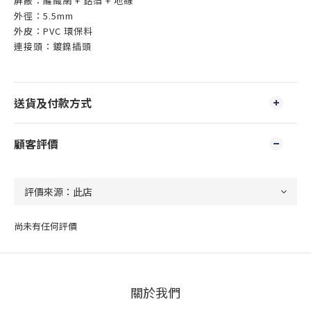
屏蔽：編織網 + 鋁箔 + 地線
外徑：5.5mm
外皮：PVC 環保料
連接頭：鍍鎳插頭
送貨及付款方式
顧客評價
尚未有任何評價
關於我們