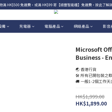
物滿 HK$500 免運費，或滿 HK$99 寄【順豐智能櫃】免運費，按此了解
設備
充電器
電腦產品
網絡產品
影音
Microsoft Of
Business - En
🌏 香港行貨
🛠️ 所有已開包裝
🚚 一般1-2個工作
HK$1,999.00
HK$1,899.00