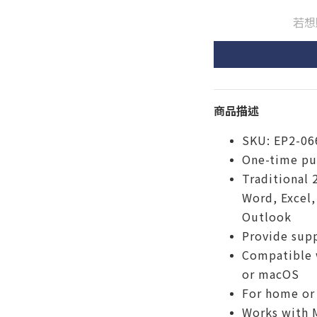
若想
商品描述
SKU: EP2-06
One-time pur
Traditional 
Word, Excel
Outlook
Provide sup
Compatible 
or macOS
For home or
Works with 