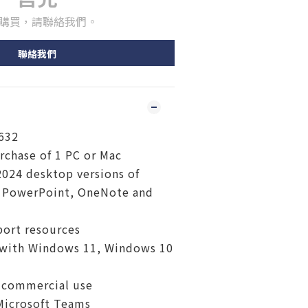
購買，請聯絡我們。
聯絡我們
632
chase of 1 PC or Mac
2024 desktop versions of
, PowerPoint, OneNote and
port resources
with Windows 11, Windows 10
 commercial use
Microsoft Teams