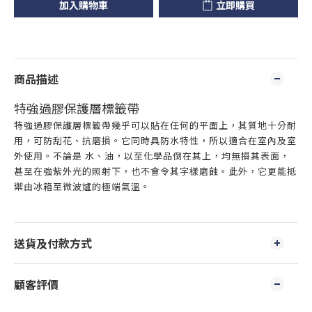
加入購物車
立即購買
商品描述
特強過膠保護層標籤帶
特強過膠保護層標籤帶幾乎可以貼在任何的平面上，其質地十分耐
用，可防刮花、抗磨損。它同時具防水特性，所以適合在室內及室
外使用。不論是 水、油，以至化學品倒在其上，均無損其表面，
甚至在強紫外光的照射下，也不會令其字樣磨蝕。此外，它更能抵
禦由冰箱至微波爐的極端氣溫。
送貨及付款方式
顧客評價