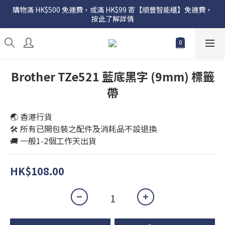
購物滿 HK$500 免運費，或滿 HK$99 寄【順豐智能櫃】免運費，
按此了解詳情
Brother TZe521 藍底黑字 (9mm) 標籤
帶
🌏 香港行貨
🛠️ 所有已開包裝之配件及消耗品不設退換
🚚 一般1-2個工作天出貨
HK$108.00