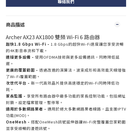
聯絡我們
商品描述
Archer AX23 AX1800 雙頻 Wi-Fi 6 路由器
超快1.8 Gbps Wi-Fi -
1.8 Gbps的超快Wi-Fi速度讓您享受流暢
的4K影音串流和下載。
連接更多設備 -
使用OFDMA技術與更多設備通訊，同時降低延
遲。
更廣的覆蓋範圍 -
透過改進的演算法，波束成形和高效能天線增強
了Wi-Fi覆蓋範圍。
次世代平台 -
新一代高效晶片提供高速穩定的Wi-Fi同時降低功
耗。
家長監護 -
享受所有路由器中最多功能的家長控制功能，包括網址
封鎖，設定檔案管理，暫停等。
適用於多數網路業者 -
適用於絕大多數網路業者線路，且支援IPTV
功能(MOD)。
OneMesh -
搭配OneMesh訊號延伸器讓Wi-Fi完整覆蓋您家範圍
並享受順暢的漫遊訊號。