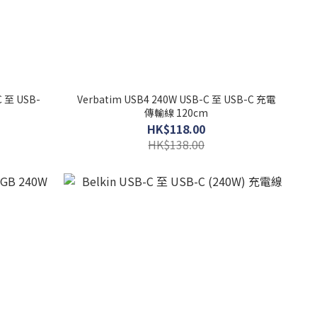
C 至 USB-
Verbatim USB4 240W USB-C 至 USB-C 充電
傳輸線 120cm
HK$118.00
HK$138.00