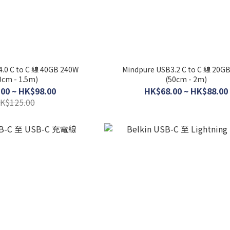
.0 C to C 線 40GB 240W
Mindpure USB3.2 C to C 線 20G
0cm - 1.5m)
(50cm - 2m)
00 ~ HK$98.00
HK$68.00 ~ HK$88.00
K$125.00