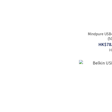
Mindpure USB4
(5
HK$78.
H