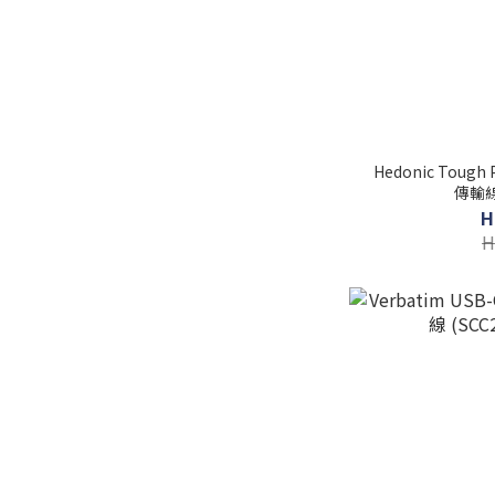
Hedonic Tough 
傳輸線 
H
H