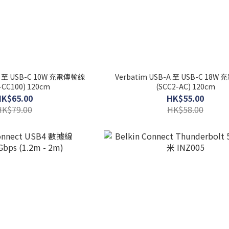
-C 至 USB-C 10W 充電傳輸線
Verbatim USB-A 至 USB-C 18
-CC100) 120cm
(SCC2-AC) 120cm
HK$65.00
HK$55.00
HK$79.00
HK$58.00