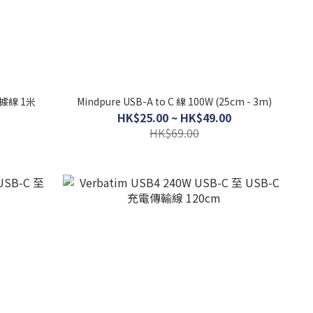
 數據線 1米
Mindpure USB-A to C 線 100W (25cm - 3m)
HK$25.00 ~ HK$49.00
HK$69.00