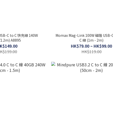
Momax Mag-Link 100W 磁吸 USB-
/1.2m) A8895
C 線 (1m - 2m)
K$149.00
HK$79.00 ~ HK$99.00
K$159.00
HK$119.00