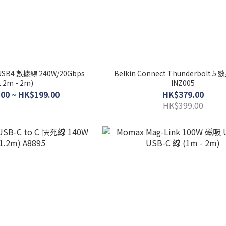
 USB4 數據線 240W/20Gbps
Belkin Connect Thunderbolt 5
1.2m - 2m)
INZ005
00 ~ HK$199.00
HK$379.00
HK$399.00